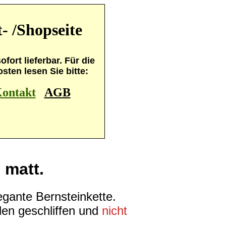
- /Shopseite
fort lieferbar. Für die
ten lesen Sie bitte:
ontakt
AGB
 matt.
legante
Bernsteink
ett
e.
len geschliffen und
nicht