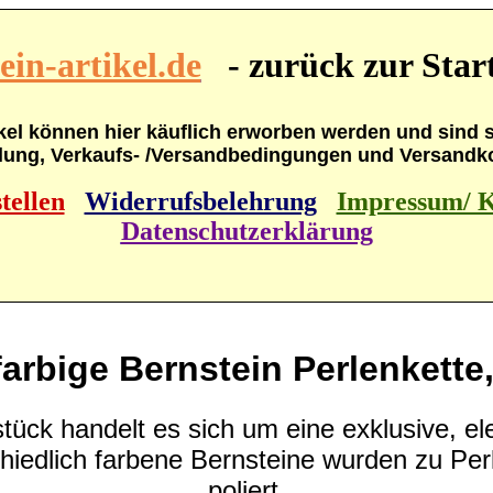
in-artikel.de
- zurück zur Start
kel können hier käuflich erworben werden und sind so
lung, Verkaufs- /Versandbedingungen und Versandkos
tellen
Widerrufsbelehrung
Impressum/ K
Datenschutzerklärung
arbige Bernstein Perlenkette,
ück handelt es sich um eine ex
k
lusive
, e
iedlich farbene Bernsteine wurden zu Per
poliert.